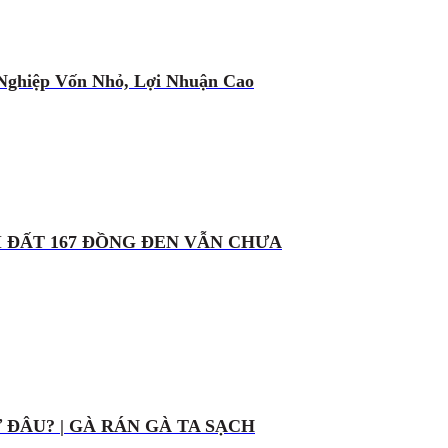
Nghiệp Vốn Nhỏ, Lợi Nhuận Cao
I ĐẤT 167 ĐỒNG ĐEN VẪN CHƯA
ĐÂU? | GÀ RÁN GÀ TA SẠCH