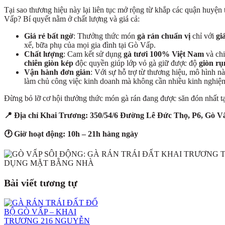
Tại sao thương hiệu này lại liên tục mở rộng từ khắp các quận huyệ
Vấp? Bí quyết nằm ở chất lượng và giá cả:
Giá rẻ bất ngờ
: Thưởng thức món
gà rán chuẩn vị
chỉ với
gi
xế, bữa phụ của mọi gia đình tại Gò Vấp.
Chất lượng
: Cam kết sử dụng
gà tươi 100% Việt Nam
và ch
chiên giòn kép
độc quyền giúp lớp vỏ gà giữ được độ
giòn r
Vận hành đơn giản
: Với sự hỗ trợ từ thương hiệu, mô hình n
làm chủ công việc kinh doanh mà không cần nhiều kinh nghiệ
Đừng bỏ lỡ cơ hội thưởng thức món gà rán đang được săn đón nhất t
📍 Địa chỉ Khai Trương:
350/54/6 Đường Lê Đức Thọ, P6, Gò V
🕐 Giờ hoạt động: 10h – 21h hàng ngày
Bài viết tương tự