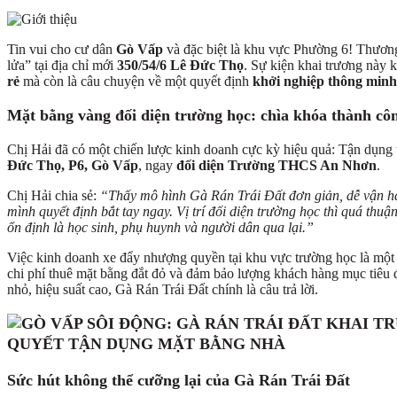
Tin vui cho cư dân
Gò Vấp
và đặc biệt là khu vực Phường 6! Thươn
lửa” tại địa chỉ mới
350/54/6 Lê Đức Thọ
. Sự kiện khai trương này
rẻ
mà còn là câu chuyện về một quyết định
khởi nghiệp thông minh
Mặt bằng vàng đối diện trường học: chìa khóa thành cô
Chị Hải đã có một chiến lược kinh doanh cực kỳ hiệu quả: Tận dụng tố
Đức Thọ, P6, Gò Vấp
, ngay
đối diện Trường THCS An Nhơn
.
Chị Hải chia sẻ:
“Thấy mô hình
Gà Rán Trái Đất
đơn giản, dễ vận h
mình quyết định bắt tay ngay. Vị trí
đối diện trường học
thì quá
thuận
ổn định là học sinh, phụ huynh và người dân qua lại.”
Việc kinh doanh
xe đẩy nhượng quyền tại khu vực trường học là một
chi phí thuê mặt bằng đắt đỏ và đảm bảo lượng khách hàng mục tiêu
nhỏ, hiệu suất cao, Gà Rán Trái Đất chính là câu trả lời.
Sức hút không thể cưỡng lại của Gà Rán Trái Đất