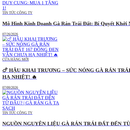
TIN TỨC CÔNG TY
Mô Hình Kinh Doanh Gà Rán Trái Đất: Bí Quyết Khởi 
07/26/2026
CỬA HÀNG MỚI
🍗 HẬU KHAI TRƯƠNG – SỨC NÓNG GÀ RÁN TRÁ
HẠ NHIỆT! 🔥
07/09/2026
TIN TỨC CÔNG TY
NGUỒN NGUYÊN LIỆU GÀ RÁN TRÁI ĐẤT ĐẾN TỪ 