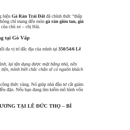
g hiệu
Gà Rán Trái Đất
đã chính thức “thắp
 không chỉ mang đến món
gà rán giòn tan, giá
của chủ xe – chị Hải.
ng tại Gò Vấp
i đa vị trí đắc địa của mình tại
350/54/6 Lê
ành, lại
tận dụng được mặt bằng nhà
, nên
 tiện
, mình biết chắc chắn sẽ có
nguồn khách
 công thức vàng. Nó giúp nhà đầu tư cắt giảm
 đều đặn. Nếu bạn đang tìm kiếm mô hình vốn