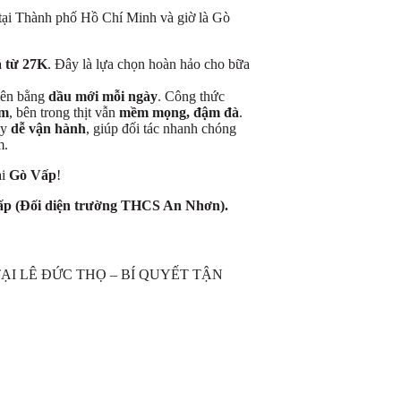
n tại Thành phố Hồ Chí Minh và giờ là Gò
á từ 27K
. Đây là lựa chọn hoàn hảo cho bữa
iên bằng
dầu mới mỗi ngày
. Công thức
ụm
, bên trong thịt vẫn
mềm mọng, đậm đà
.
ày
dễ vận hành
, giúp đối tác nhanh chóng
m.
ại
Gò Vấp
!
ấp (Đối diện trường THCS An Nhơn).