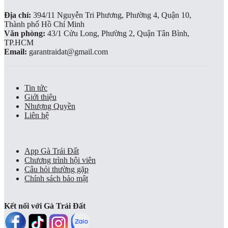
Địa chỉ:
394/11 Nguyễn Tri Phương, Phường 4, Quận 10,
Thành phố Hồ Chí Minh
Văn phòng:
43/1 Cửu Long, Phường 2, Quận Tân Bình,
TP.HCM
Email:
garantraidat@gmail.com
Tin tức
Giới thiệu
Nhượng Quyền
Liên hệ
App Gà Trái Đất
Chương trình hội viên
Câu hỏi thường gặp
Chính sách bảo mật
Kết nối với Gà Trái Đất